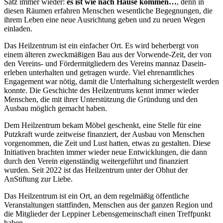
Satz immer wieder:
es ist wie nach Hause kommen…
, denn in
diesen Räumen erfahren Menschen wesentliche Begegnungen, die
ihrem Leben eine neue Ausrichtung geben und zu neuen Wegen
einladen.
Das Heilzentrum ist ein einfacher Ort. Es wird beherbergt von
einem älteren zweckmäßigen Bau aus der Vorwende-Zeit, der von
den Vereins- und Fördermitgliedern des Vereins mannaz Dasein-
erleben unterhalten und getragen wurde. Viel ehrenamtliches
Engagement war nötig, damit die Unterhaltung sichergestellt werden
konnte. Die Geschichte des Heilzentrums kennt immer wieder
Menschen, die mit ihrer Unterstützung die Gründung und den
Ausbau möglich gemacht haben.
Dem Heilzentrum bekam Möbel geschenkt, eine Stelle für eine
Putzkraft wurde zeitweise finanziert, der Ausbau von Menschen
vorgenommen, die Zeit und Lust hatten, etwas zu gestalten. Diese
Initiativen brachten immer wieder neue Entwicklungen, die dann
durch den Verein eigenständig weitergeführt und finanziert
wurden. Seit 2022 ist das Heilzentrum unter der Obhut der
AnStiftung zur Liebe.
Das Heilzentrum ist ein Ort, an dem regelmäßig öffentliche
Veranstaltungen stattfinden, Menschen aus der ganzen Region und
die Mitglieder der Leppiner Lebensgemeinschaft einen Treffpunkt
haben.