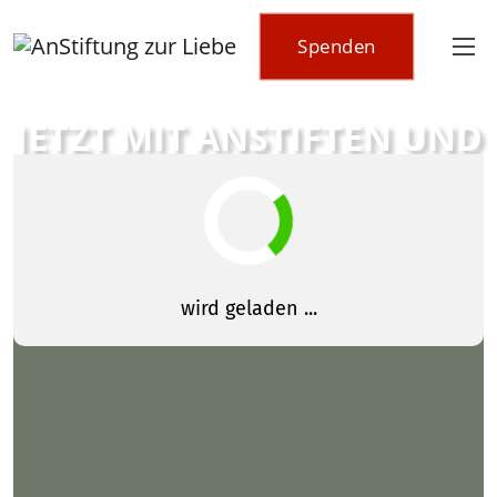
Spenden
JETZT MIT ANSTIFTEN UND
SPENDEN!
Als AnStiftung zur Liebe ist es unsere Vision zu einer
besseren Welt beizutragen. Mit Deiner finanziellen
Unterstützung können wir die Haltung der Liebe in die
Welt tragen und Projekte in den Bereichen Begegnung,
Heilung und Veränderung realisieren. Hilf uns, unsere
Ziele zu erreichen und gemeinsam eine positive
Veränderung zu bewirken!